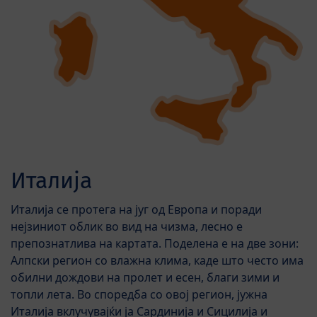
Италија
Италија се протега на југ од Европа и поради
нејзиниот облик во вид на чизма, лесно е
препознатлива на картата. Поделена е на две зони:
Алпски регион со влажна клима, каде што често има
обилни дождови на пролет и есен, благи зими и
топли лета. Во споредба со овој регион, јужна
Италија вклучувајќи ја Сардинија и Сицилија и