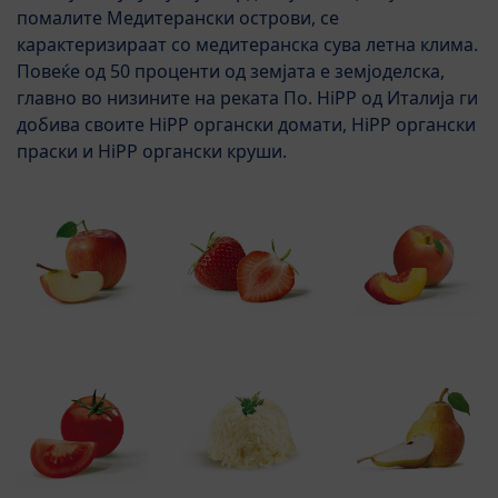
помалите Медитерански острови, се
карактеризираат со медитеранска сува летна клима.
Повеќе од 50 проценти од земјата е земјоделска,
главно во низините на реката По. HiPP од Италија ги
добива своите HiPP органски домати, HiPP органски
праски и HiPP органски круши.