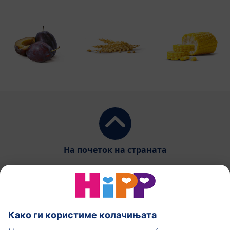
На почеток на страната
HiPP Млечни формули
HiPP Храна за бебиња