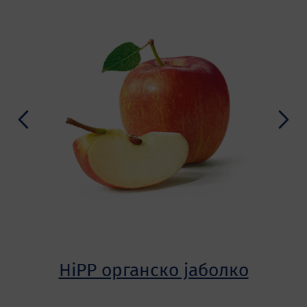
HiPP органско јаболко