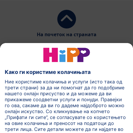
На почеток на страната
HiPP Млечни формули
HiPP Храна за бебиња
HiPP за деца
HiPP Нега за кожа
HiPP Бременост
Политика на приватност
Услови на користење
Импринт
Повеќе за HiPP
Контакт