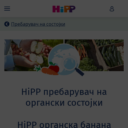
Skip to main content
HiPP B
Menü
Пребарувач на состојки
HiPP пребарувач на
органски состојки
HiPP органска банана