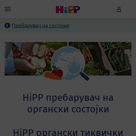
Skip to main content
HiPP B
Menü
Пребарувач на состојки
HiPP пребарувач на
органски состојки
HiPP органски тиквички