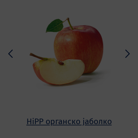
HiPP органско јаболко