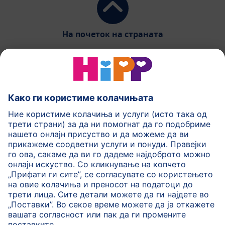
На почеток на страната
HiPP Млечни формули
HiPP Храна за бебиња
HiPP за деца
HiPP Нега за кожа
HiPP Бременост
Политика на приватност
Услови на користење
Импринт
Повеќе за HiPP
Контакт