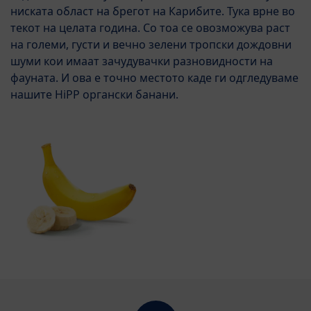
ниската област на брегот на Карибите. Тука врне во
текот на целата година. Со тоа се овозможува раст
на големи, густи и вечно зелени тропски дождовни
шуми кои имаат зачудувачки разновидности на
фауната. И ова е точно местото каде ги одгледуваме
нашите HiPP органски банани.