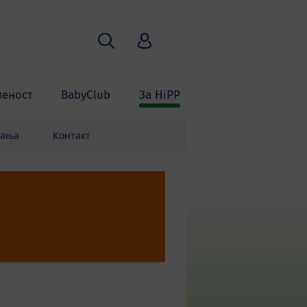
Пребарување
HiPP Babyclub
меност
BabyClub
За HiPP
вања
Контакт