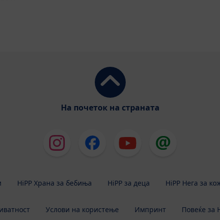
На почеток на страната
и
HiPP Храна за бебиња
HiPP за деца
HiPP Нега за ко
иватност
Услови на користење
Импринт
Повеќе за 