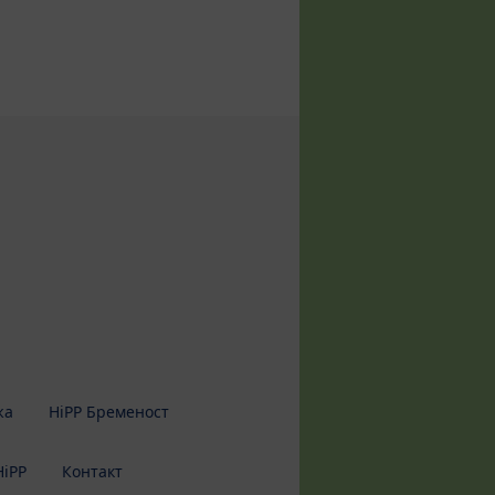
жа
HiPP Бременост
HiPP
Контакт