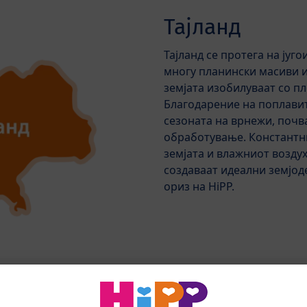
Тајланд
Тајланд се протега на југо
многу планински масиви и
земјата изобилуваат со п
Благодарение на поплавит
сезоната на врнежи, почва
обработување. Константн
земјата и влажниот воздух
создаваат идеални земјод
ориз на HiPP.