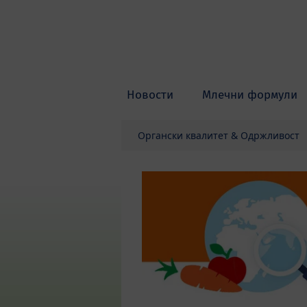
Skip to main content
Новости
Млечни формули
Органски квалитет & Одржливост