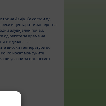
исток на Азија. Се состои од
 реки и центарот и западот на
лодни алувијални почви.
е од реките за време на
та е идеална за
ите високи температури во
 кој го носат монсуните
елски услови за органскиот