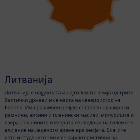
Литванија
Литванија е најјужната и најголемата земја од трите
балтички држави и се наоѓа на североисток на
Европа. Има различен релјеф составен од широки
рамнини, висини и планински масиви, мочуришта и
езера. Планините и езерата се сведоци на големото
влијание на леденото време врз земјата. Благите
лета и студените зими се карактеристични за