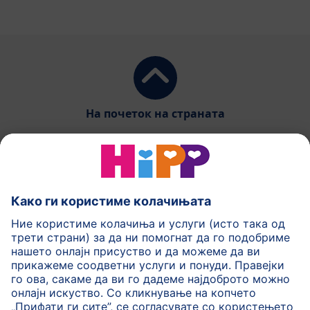
На почеток на страната
HiPP Млечни формули
HiPP Храна за бебиња
HiPP за деца
HiPP Нега за кожа
HiPP Бременост
Политика на приватност
Услови на користење