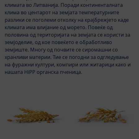
климата во Литванија. Поради континенталната
клима во центарот на земјата температурните
разлики се поголеми отколку на крајбрежјето каде
климата има влијание од морето. Повеќе од
половина од територијата на земјата се користи за
земјоделие, од кое повеќето е обработливо
земјиште. Многу од почвите се сиромашни со
хранливи материи. Тие се погодни за одгледување
на фуражни култури, компири или житарици како и
нашата HiPP органска пченица.