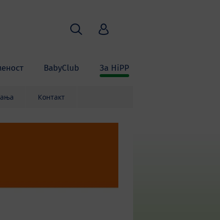
Пребарување
HiPP Babyclub
меност
BabyClub
За HiPP
вања
Контакт