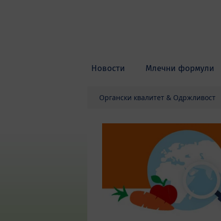
Skip to main content
Новости
Млечни формули
Органски квалитет & Одржливост