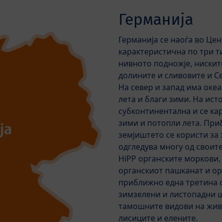
Германија
Германија се наоѓа во Цен
карактеристична по три т
нивното подножје, нискит
долините и сливовите и С
На север и запад има оке
лета и благи зими. На исто
субконтинентална и се ка
зими и потопли лета. Пр
земјиштето се користи за 
одгледува многу од своите
HiPP органските моркови,
органскиот пашканат и ор
приближно една третина о
зимзелени и листопадни ш
тамошните видови на жив
лисиците и елените.