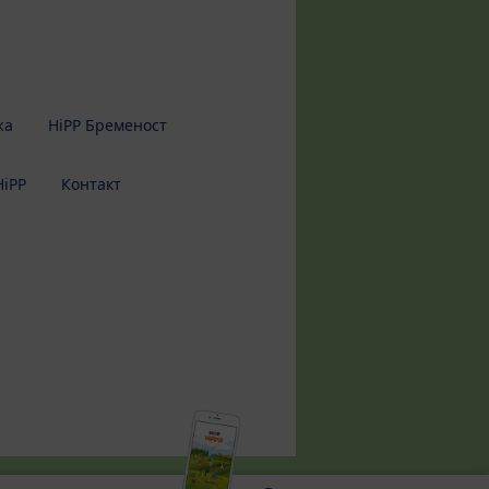
жа
HiPP Бременост
HiPP
Контакт