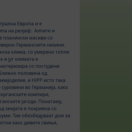
трална Европа и е
ипа на релјеф: Алпите и
е планински масиви со
еверно Германските низини.
анска клима, со умерено топли
к и југ климата е
рактеризира со постудени
иближно половина од
земјоделие, и HiPP исто така
 суровини во Германија, како
 органските компири,
ганските јагоди. Понатаму,
д земјата е покриена со
уми. Тие обезбедуваат дом за
отни како дивите свињи,