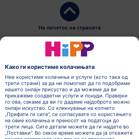
На почеток на страната
HiPP Млечни формули
HiPP Храна за бебиња
HiPP за деца
HiPP Нега за кожа
HiPP Бременост
Политика на приватност
Услови на користење
Импринт
Повеќе за HiPP
Контакт