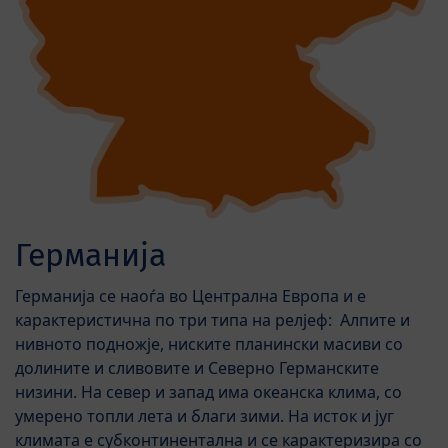
Германија
Германија се наоѓа во Централна Европа и е
карактеристична по три типа на релјеф: Алпите и
нивното подножје, ниските планински масиви со
долините и сливовите и Северно Германските
низини. На север и запад има океанска клима, со
умерено топли лета и благи зими. На исток и југ
климата е субконтинентална и се карактеризира со