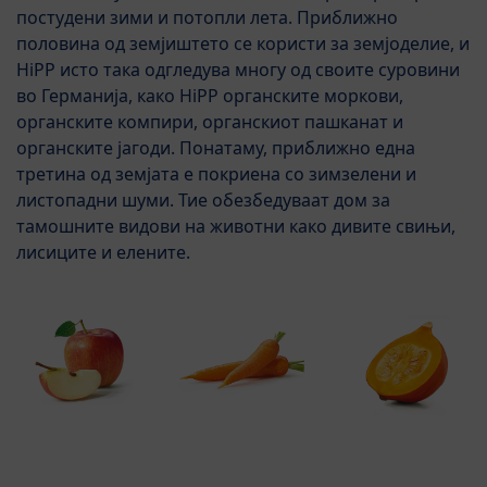
постудени зими и потопли лета. Приближно
половина од земјиштето се користи за земјоделие, и
HiPP исто така одгледува многу од своите суровини
во Германија, како HiPP органските моркови,
органските компири, органскиот пашканат и
органските јагоди. Понатаму, приближно една
третина од земјата е покриена со зимзелени и
листопадни шуми. Тие обезбедуваат дом за
тамошните видови на животни како дивите свињи,
лисиците и елените.