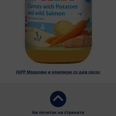
HiPP Моркови и компири со див лосос
На почеток на страната