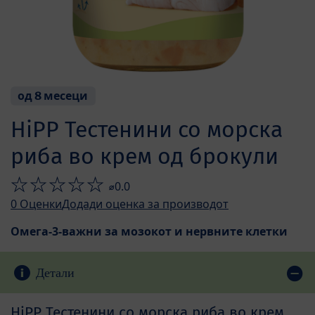
од 8 месеци
HiPP Тестенини со морска
риба во крем од брокули
⌀0.0
0
Оценки
Додади оценка за производот
Омега-3-важни за мозокот и нервните клетки
Детали
HiPP Тестенини со морска риба во крем