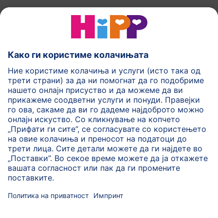
HiPP Млечни формули
HiPP Храна за бебиња
HiPP за деца
HiPP Нега за кожа
HiPP Бременост
Политика на приватност
Услови на користење
Импринт
Повеќе за HiPP
Контакт
Безбедносен пренос на податоци преку енкрипција