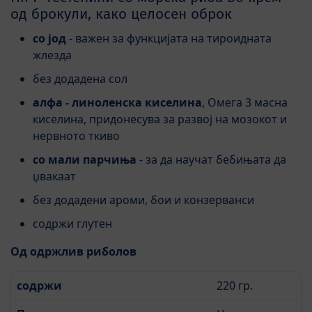
од брокули, како целосен оброк
со јод
- важен за функцијата на тироидната
жлезда
без додадена сол
алфа - линоленска киселина
, Омега 3 масна
киселина, придонесува за развој на мозокот и
нервното ткиво
со мали парчиња
- за да научат бебињата да
џвакаат
без додадени ароми, бои и конзерванси
содржи глутен
Од одржлив риболов
содржи
220 гр.