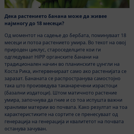
Дека растението банана може да живее
најмногу до 18 месеци?
Од моментот на садење до бербата, поминуваат 18
месеци и потоа растението умира. Во текот на овој
природен циклус, староседелците кои ги
одгледуваат HiPP органските банани на
традиционален начин во планинските џунгли на
Коста Рика, интервенираат само ако растенијата се
заразат. Бананата се распространува самостојно
така што произведува таканаречени израстоци
(базални издатоци). Штом матичното растение
умира, започнува да гние и со тоа испушта важни
хранливи материи во почвата. Како резултат на тоа
карактеристиките на сортите се пренесуваат од
генерација на генерација и квалитетот на почвата
останува зачуван.