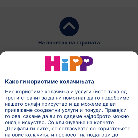
На почеток на страната
HiPP Млечни формули
HiPP Храна за бебиња
HiPP за деца
HiPP Нега за кожа
HiPP Бременост
Политика на приватност
Услови на користење