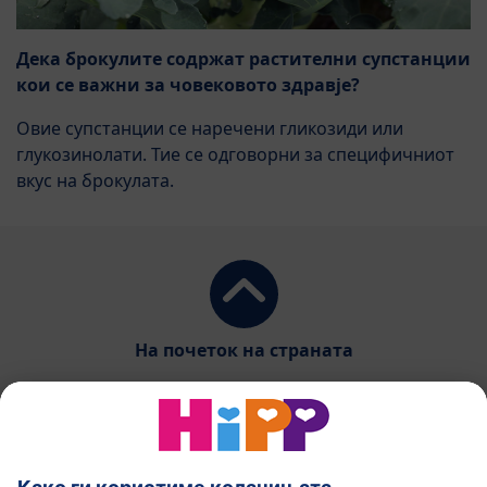
Дека брокулите содржат растителни супстанции
кои се важни за човековото здравје?
Овие супстанции се наречени гликозиди или
глукозинолати. Тие се одговорни за специфичниот
вкус на брокулата.
На почеток на страната