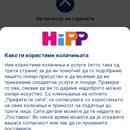
На почеток на страната
HiPP Млечни формули
HiPP Храна за бебиња
HiPP за деца
HiPP Нега за кожа
HiPP Бременост
Политика на приватност
Услови на користење
Импринт
Повеќе за HiPP
Контакт