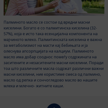
Палминото масло се состои од вредни масни
киселини. Богато е со палмитинска киселина (32-
57%), која е исто така есенцијална компонента на
мајчиното млеко. Палмитинската киселина е важна
за метаболизмот на масти кај бебињата и ја
олеснува апсорпцијата на калциум. Палминото
масло има добар сооднос помеѓу содржината на
заситените и незаситените масни киселини. Поради
тоа што различните масла содржат различни важни
масни киселини, ние користиме смеса од палмино,
масло од репка и сончогледово масло во нашите
млека и млечно- житните каши.