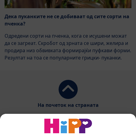
Дека пуканките не се добиваат од сите сорти на
пченка?
Одредени сорти на пченка, кога се исушени можат
да се загреат. Скробот од зрната се шири, желира и
продира низ обвивката формирајќи пуфкави форми.
Резултат на тоа се популарните грицки- пуканки.
На почеток на страната