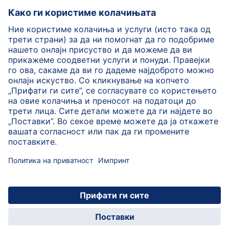
HiPP Млечни формули
HiPP Храна за бебиња
HiPP за деца
HiPP Нега за кожа
HiPP Бременост
Политика на приватност
Услови на користење
Импринт
Повеќе за HiPP
Контакт
Безбедносен пренос на податоци преку енкрипција
© 2026 HiPP
HiPP Детска апликација