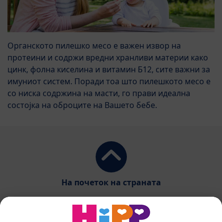
Органското пилешко месо е важен извор на
протеини и содржи вредни хранливи материи како
цинк, фолна киселина и витамин Б12, сите важни за
имуниот систем. Поради тоа што пилешкото месо е
со ниска содржина на масти, го прави идеална
состојка на оброците на Вашето бебе.
На почеток на страната