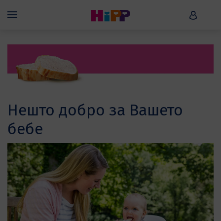
Skip to main content
HiPP B
Menü
Нешто добро за Вашето
бебе