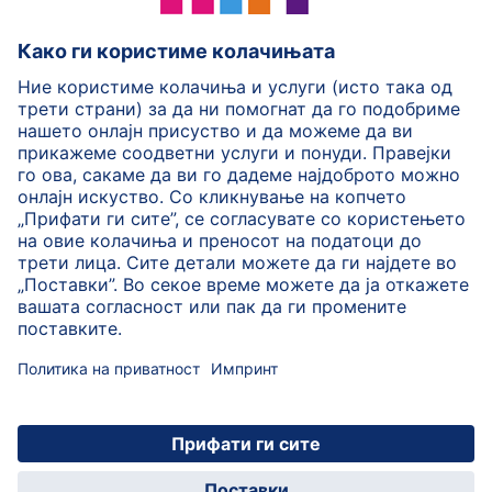
HiPP Млечни формули
HiPP Храна за бебиња
HiPP за деца
HiPP Нега за кожа
HiPP Бременост
Политика на приватност
Услови на користење
Импринт
Повеќе за HiPP
Контакт
Безбедносен пренос на податоци преку енкрипција