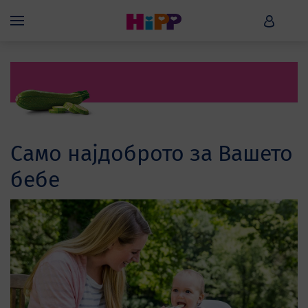
Skip to main content
HiPP B
Menü
Само најдоброто за Вашето
бебе