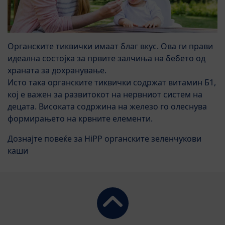
Органските тиквички имаат благ вкус. Ова ги прави
идеална состојка за првите залчиња на бебето од
храната за дохранување.
Исто така органските тиквички содржат витамин Б1,
кој е важен за развитокот на нервниот систем на
децата. Високата содржина на железо го олеснува
формирањето на крвните елементи.
Дознајте повеќе за HiPP органските зеленчукови
каши