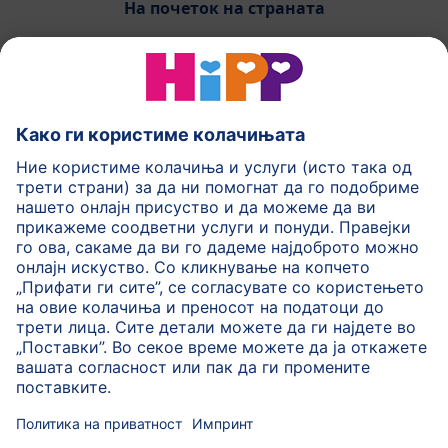
На почеток на страната
HiPP Млечни формули
HiPP Храна за бебиња
HiPP за деца
HiPP Нега за кожа
HiPP Бременост
Политика на приватност
Услови на користење
Импринт
Повеќе за HiPP
Контакт
Безбедносен пренос на податоци преку енкрипција