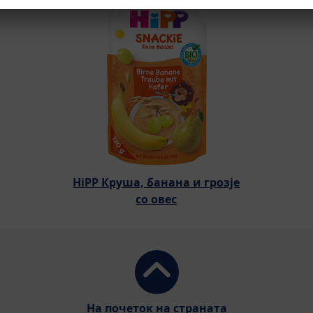
HiPP Круша, банана и грозје
со овес
На почеток на страната