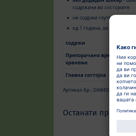
без додаден шеќер
- шеќ
содржани во состојките
не содржи глутен
од 1 година, за деца и воз
содржи
12
Препорачано време за
Пр
хранење
По
Главна состојка
Ба
Артикал бр.: DA84501
Останати производ