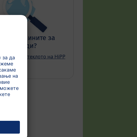
ат суровините за
производи?
ражувате потеклото на HiPP
тојките