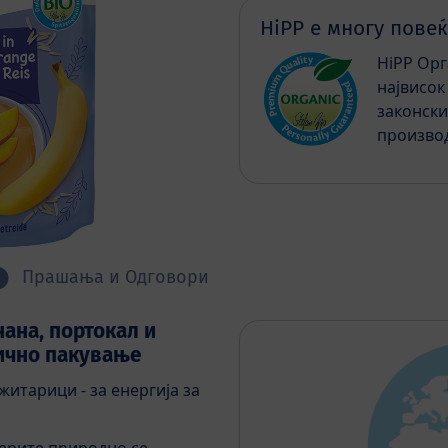
HiPP е многу повеќ
HiPP Орг
највисок
законски
производ
Прашања и Одговори
нана, портокал и
тично пакување
итарици - за енергија за