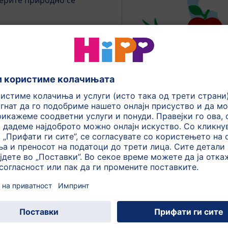
ерите природно се
расни
Од каде доаѓа
0ml
нашите 
етпладне, Попладне,
Сега можете да го ист
меѓу оброци
сос
нана, Манго, Круша, Ориз
и од оваа категорија