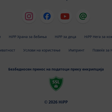
и
HiPP Храна за бебиња
HiPP за деца
HiPP Нега за ко
иватност
Услови на користење
Импринт
Повеќе за 
Безбедносен пренос на податоци преку енкрипција
© 2026 HiPP