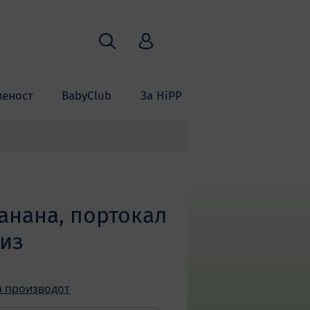
Пребарување
HiPP Babyclub
меност
BabyClub
За HiPP
анана, портокал
риз
а производот