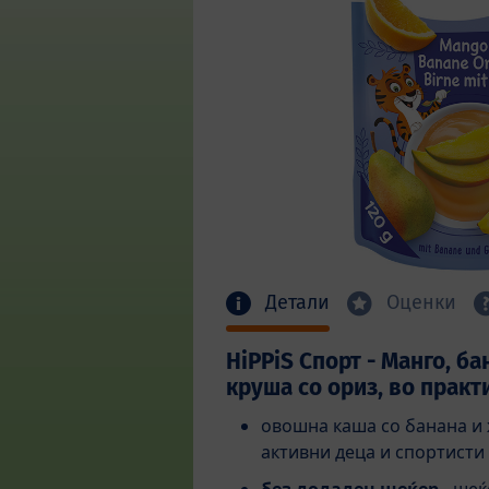
Детали
Оценки
HiPPiS Спорт - Манго, ба
круша со ориз, во прак
овошна каша со банана и ж
активни деца и спортисти