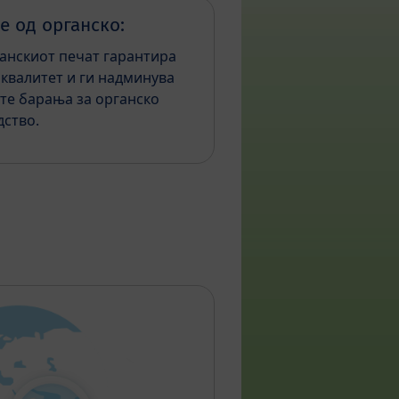
е од органско:
анскиот печат гарантира
 квалитет и ги надминува
те барања за органско
ство.