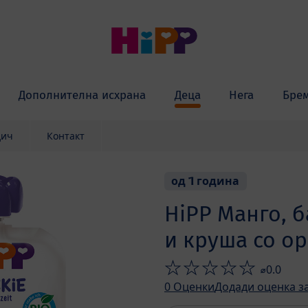
Дополнителна исхрана
Деца
Нега
Бре
дич
Контакт
од 1 година
HiPP Манго, б
и круша со о
⌀0.0
0
Оценки
Додади оценка з