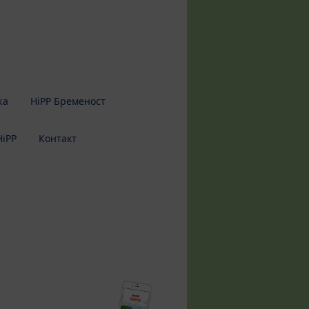
жа
HiPP Бременост
HiPP
Контакт