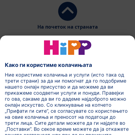
На почеток на страната
HiPP Млечни формули
HiPP Храна за бебиња
HiPP за деца
HiPP Нега за кожа
HiPP Бременост
Политика на приватност
Услови на користење
Импринт
Повеќе за HiPP
Контакт