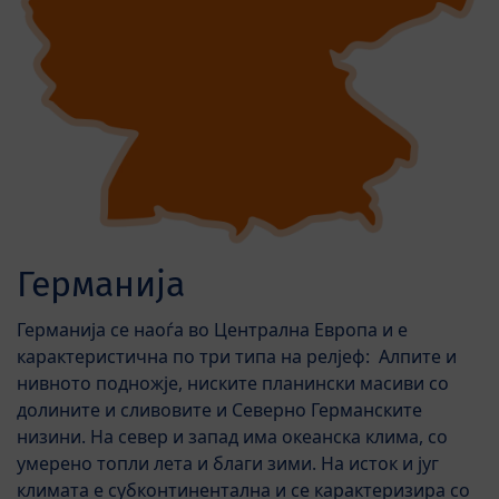
Германија
Германија се наоѓа во Централна Европа и е
карактеристична по три типа на релјеф: Алпите и
нивното подножје, ниските планински масиви со
долините и сливовите и Северно Германските
низини. На север и запад има океанска клима, со
умерено топли лета и благи зими. На исток и југ
климата е субконтинентална и се карактеризира со