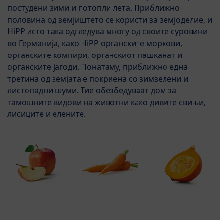
постудени зими и потопли лета. Приближно
половина од земјиштето се користи за земјоделие, и
HiPP исто така одгледува многу од своите суровини
во Германија, како HiPP органските моркови,
органските компири, органскиот пашканат и
органските јагоди. Понатаму, приближно една
третина од земјата е покриена со зимзелени и
листопадни шуми. Тие обезбедуваат дом за
тамошните видови на животни како дивите свињи,
лисиците и елените.