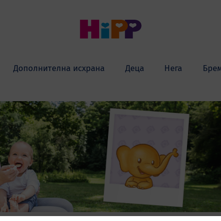
Дополнителна исхрана
Деца
Нега
Бре