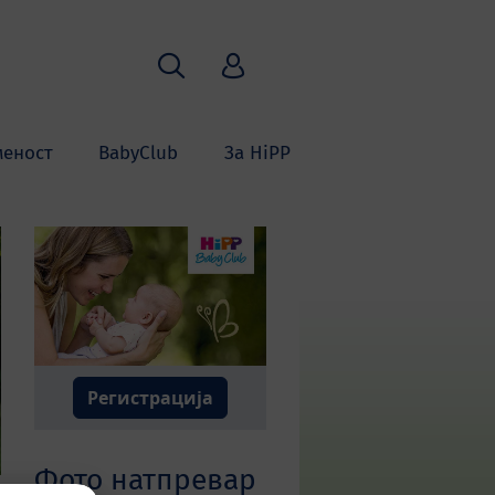
Пребарување
HiPP Babyclub
меност
BabyClub
За HiPP
Регистрација
Фото натпревар