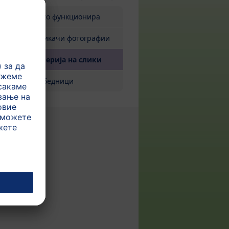
Како функционира
Прикачи фотографии
(current)
Галерија на слики
Победници