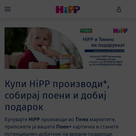
Skip to main content
HiPP B
Menü
Купи HiPP производи*,
собирај поени и добиј
подарок
Купувајте
HiPP
производи во
Tinex
маркетите,
приложете ја вашата
Поен+
картичка и станете
потенцијален добитник на вредни подароци.