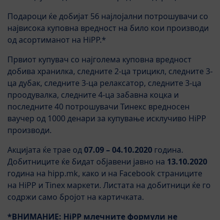
Подароци ќе добијат 56 најлојални потрошувачи со
највисока куповна вредност на било кои производи
од асортиманот на HiPP.*
Првиот купувач со најголема куповна вредност
добива хранилка, следните 2-ца трицикл, следните 3-
ца дубак, следните 3-ца релаксатор, следните 3-ца
проодувалка, следните 4-ца забавна коцка и
последните 40 потрошувачи Тинекс вреднoсен
ваучер од 1000 денари за купување исклучиво HiPP
производи.
Акцијата ќе трае од
07.09 – 04.10.2020
година.
Добитниците ќе бидат објавени јавно на
13.10.2020
година на hipp.mk, како и на Facebook страниците
на HiPP и Tinex маркети. Листата на добитници ќе го
содржи само бројот на картичката.
*ВНИМАНИЕ: HiPP млечните формули не