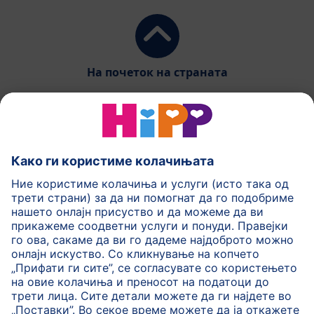
На почеток на страната
HiPP Млечни формули
HiPP Храна за бебиња
HiPP за деца
HiPP Нега за кожа
HiPP Бременост
Политика на приватност
Услови на користење
Импринт
Повеќе за HiPP
Контакт