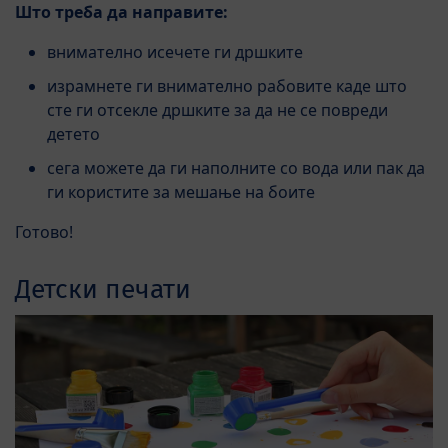
Што треба да направите:
внимателно исечете ги дршките
израмнете ги внимателно рабовите каде што
сте ги отсекле дршките за да не се повреди
детето
сега можете да ги наполните со вода или пак да
ги користите за мешање на боите
Готово!
Детски печати