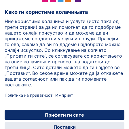
HiPP Млечни формули
HiPP Храна за бебиња
HiPP за деца
HiPP Нега за кожа
HiPP Бременост
Политика на приватност
Услови на користење
Импринт
Повеќе за HiPP
Контакт
Безбедносен пренос на податоци преку енкрипција
© 2026 HiPP