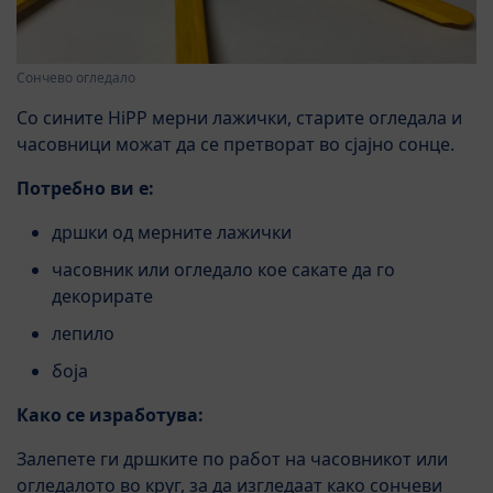
Сончево огледало
Со сините HiPP мерни лажички, старите огледала и
часовници можат да се претворат во сјајно сонце.
Потребно ви е:
дршки од мерните лажички
часовник или огледало кое сакате да го
декорирате
лепило
боја
Како се изработува:
Залепете ги дршките по работ на часовникот или
огледалото во круг, за да изгледаат како сончеви