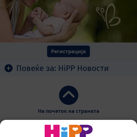
Регистрација
Повеќе за:
HiPP Новости
На почеток на страната