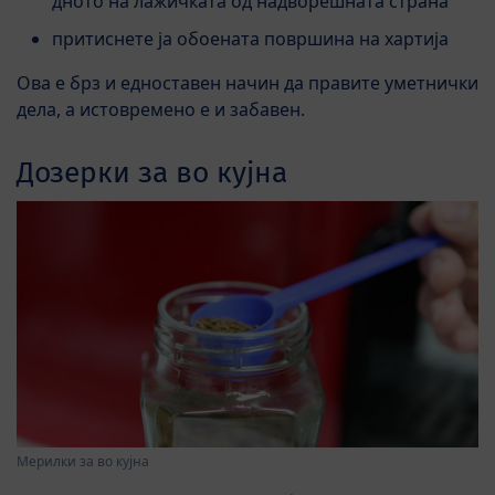
дното на лажичката од надворешната страна
притиснете ја обоената површина на хартија
Ова е брз и едноставен начин да правите уметнички
дела, а истовремено е и забавен.
Дозерки за во кујна
Мерилки за во кујна