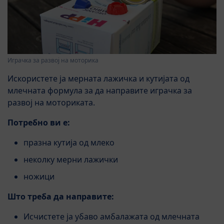
Играчка за развој на моторика
Искористете ја мерната лажичка и кутијата од
млечната формула за да направите играчка за
развој на моториката.
Потребно ви е:
празна кутија од млеко
неколку мерни лажички
ножици
Што треба да направите:
Исчистете ја убаво амбалажата од млечната