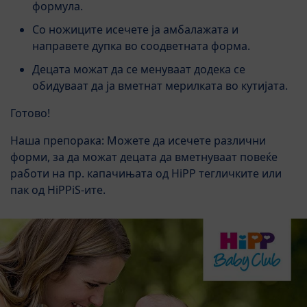
формула.
Со ножиците исечете ја амбалажата и
направете дупка во соодветната форма.
Децата можат да се менуваат додека се
обидуваат да ја вметнат мерилката во кутијата.
Готово!
Наша препорака: Можете да исечете различни
форми, за да можат децата да вметнуваат повеќе
работи на пр. капачињата од HiPP тегличките или
пак од HiPPiS-ите.