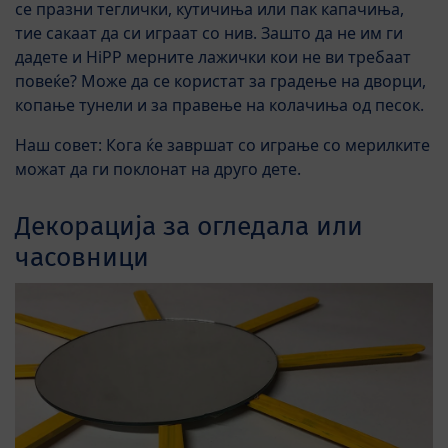
се празни теглички, кутичиња или пак капачиња,
тие сакаат да си играат со нив. Зашто да не им ги
дадете и HiPP мерните лажички кои не ви требаат
повеќе? Може да се користат за градење на дворци,
копање тунели и за правење на колачиња од песок.
Наш совет: Кога ќе завршат со играње со мерилките
можат да ги поклонат на друго дете.
Декорација за огледала или
часовници