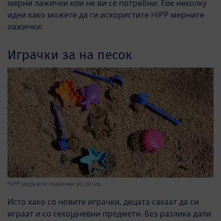
мерни лажички кои не ви се потребни. Еве неколку
идеи како можете да ги искористите HiPP мерните
лажички:
Играчки за на песок
HiPP мерните лажички во песок
Исто како со новите играчки, децата сакаат да си
играат и со секојдневни предмети. Без разлика дали