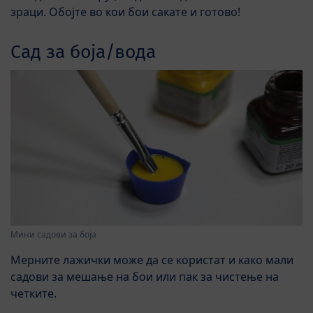
зраци. Обојте во кои бои сакате и готово!
Сад за боја/вода
Мини садови за боја
Мерните лажички може да се користат и како мали
садови за мешање на бои или пак за чистење на
четките.