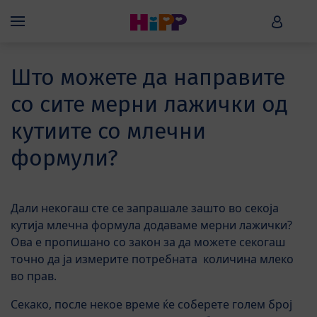
Skip to main content
HiPP B
Menü
Што можете да направите
со сите мерни лажички од
кутиите со млечни
формули?
Дали некогаш сте се запрашале зашто во секоја
кутија млечна формула додаваме мерни лажички?
Ова е пропишано со закон за да можете секогаш
точно да ја измерите потребната количина млеко
во прав.
Секако, после некое време ќе соберете голем број