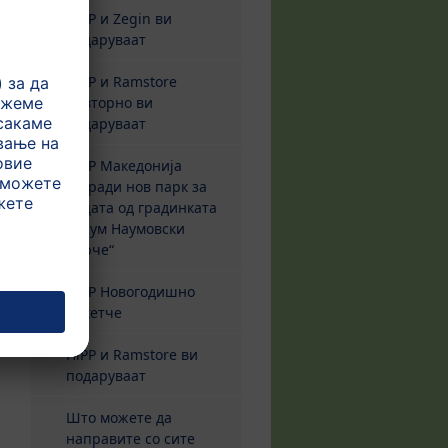
HiPP и Zegin ви
подаруваат
HiPP и Ramstore
повторно ви
подаруваат
HiPP Македонија
изгради нов парк за
децата од градинката
„Наум Наумовски
Борче“
HiPP Новогодишно
пакетче
HiPP и Ramstore ви
подаруваат
Што можете да
направите со сите