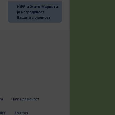
HiPP и Жито Маркети
ја наградуваат
(current)
Вашата лојалност
жа
HiPP Бременост
HiPP
Контакт