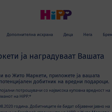
Дополнителна исхрана
Деца
Нега
Бре
кети ја наградуваат Вашата
ди во Жито Маркети, приложете ја вашата
 потенцијален добитник на вредни подароци.
јлојални потрошувачи со највисока куповна вредност на
манот на HiPP.*
.08.2020 година. Добитниците ќе бидат објавени јавно на