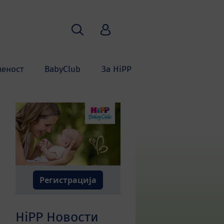
Пребарување
HiPP Babyclub
меност
BabyClub
За HiPP
Регистрација
HiPP Новости