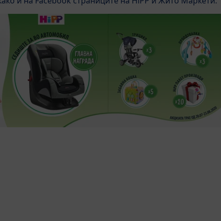
 како и на Facebook страниците на HiPP и Жито Маркети.