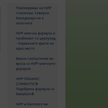
Повлекување на HiPP
стакленки: Северна
Македонија не е
засегната
HiPP млечна формула и
проблемот со церeулид
- Најважните факти на
едно место
Важно соопштение во
врска со HiPP млечните
формули
HiPP ORGANIC
COMBIOTIC®
Подобрена формула со
Metafolin®
HiPP и Ramstore ви