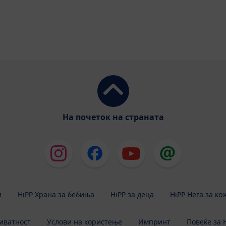
На почеток на страната
и
HiPP Храна за бебиња
HiPP за деца
HiPP Нега за ко
иватност
Услови на користење
Импринт
Повеќе за 