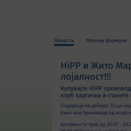
Skip to main content
Новости
Млечни формули
HiPP и Жито Мар
лојалност!!!
Купувајте HiPP произво
клуб картичка и станете
Подароци ќе добијат 32-ца на
било кои производи од асорти
Активноста трае од 20.07 – 25