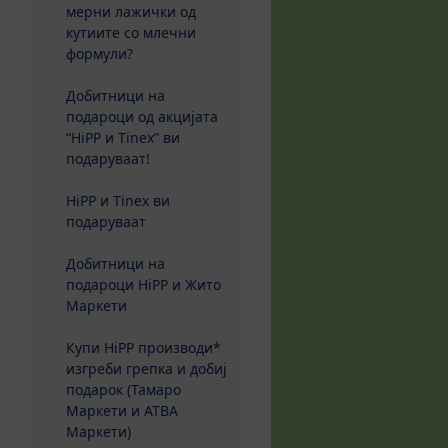
мерни лажички од
кутиите со млечни
формули?
Добитници на
подароци од акцијата
“HiPP и Tinex” ви
подаруваат!
HiPP и Tinex ви
подаруваат
Добитници на
подароци HiPP и Жито
Маркети
Купи HiPP производи*
изгреби грепка и добиј
подарок (Тамаро
Маркети и АТВА
Маркети)