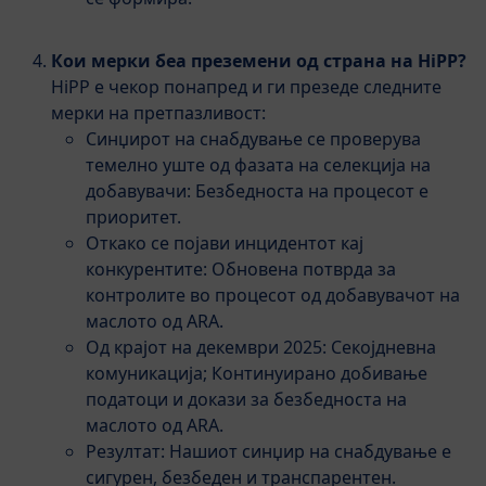
Кои мерки беа преземени од страна на HiPP?
HiPP е чекор понапред и ги презеде следните
мерки на претпазливост:
Синџирот на снабдување се проверува
темелно уште од фазата на селекција на
добавувачи: Безбедноста на процесот е
приоритет.
Откако се појави инцидентот кај
конкурентите: Обновена потврда за
контролите во процесот од добавувачот на
маслото од ARA.
Од крајот на декември 2025: Секојдневна
комуникација; Континуирано добивање
податоци и докази за безбедноста на
маслото од ARA.
Резултат: Нашиот синџир на снабдување е
сигурен, безбеден и транспарентен.