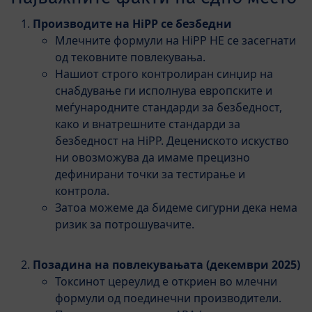
Производите на HiPP се безбедни
Млечните формули на HiPP НЕ се засегнати
од тековните повлекувања.
Нашиот строго контролиран синџир на
снабдување ги исполнува европските и
меѓународните стандарди за безбедност,
како и внатрешните стандарди за
безбедност на HiPP. Децениското искуство
ни овозможува да имаме прецизно
дефинирани точки за тестирање и
контрола.
Затоа можеме да бидеме сигурни дека нема
ризик за потрошувачите.
Позадина на повлекувањата (декември 2025)
Токсинот цереулид е откриен во млечни
формули од поединечни производители.