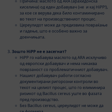
Причина: маслото од ARA (арахидонска
киселина) од еден добавувач (не и кај HiPP!),
за кое се верува дека било контаминирано
во текот на производствениот процес.
Цереулидот може да предизвика повраќање
и гадење, што е особено важно за
доенчињата.
Зошто HiPP не е засегнат?
HiPP го набавува маслото од ARA исклучиво
од европски добавувач и нема никаква
поврзаност со проблематичниот добавувач.
Нашиот добавувач работи согласно
документирани ригорозни контроли во
текот на целиот процес, што го елиминира
ризикот од Bacillus cereus уште во фазата
пред производство.
Без Bacillus cereus, цереулидот не може да
се формира.