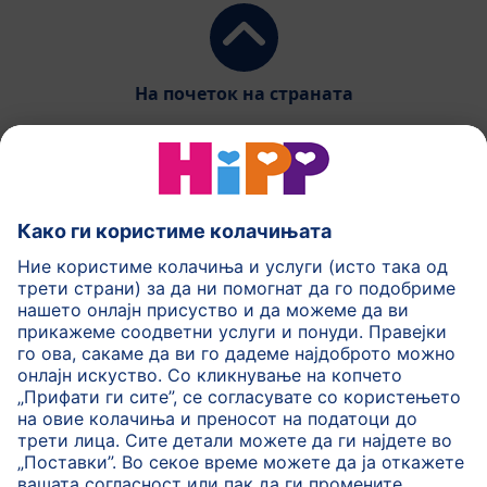
На почеток на страната
HiPP Млечни формули
HiPP Храна за бебиња
HiPP за деца
HiPP Нега за кожа
HiPP Бременост
Политика на приватност
Услови на користење
Импринт
Повеќе за HiPP
Контакт