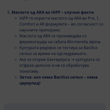
Маслото од ARA во HiPP – клучни факти
HiPP го користи маслото од ARA во Pre, 1,
Comfort и AR формулите – во согласност со
научните препораки.
Маслото од ARA се произведува со
ферментација на габата Mortierella alpina.
Културата редовно се тестира за Bacillus
cereus за време на одгледувањето.
Ако се открие бактеријата → културата се
отфрла целосно и не се обработува
понатаму.
Затоа: ако нема Bacillus cereus – нема
цереулид!