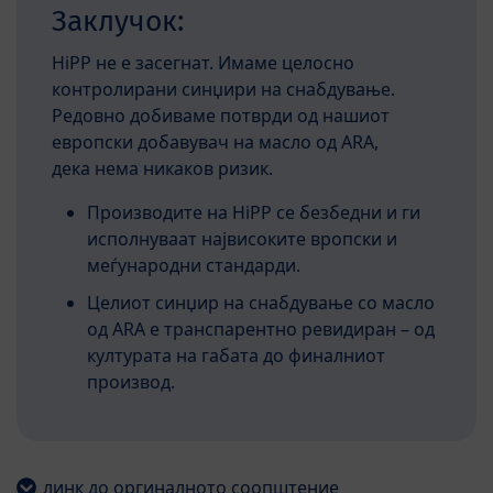
Заклучок:
HiPP не е засегнат. Имаме целосно
контролирани синџири на снабдување.
Редовно добиваме потврди од нашиот
европски добавувач на масло од ARA,
дека нема никаков ризик.
Производите на HiPP се безбедни и ги
исполнуваат највисоките вропски и
меѓународни стандарди.
Целиот синџир на снабдување со масло
од ARA е транспарентно ревидиран – од
културата на габата до финалниот
производ.
линк до оргиналното соопштение