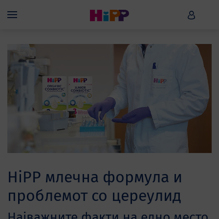
Skip to main content
HiPP B
Menü
HiPP млечна формула и
проблемот со церeулид
Најважните факти на едно место