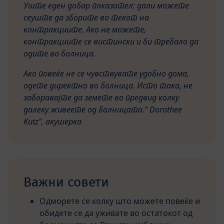
Уште еден добар показател: дали можете
сеуште да зборите во текот на
контракциите. Ако не можете,
контракциите се вистински и би требало да
одите во болница.
Ако повеќе не се чувствувате удобно дома,
одете директно во болница. Исто така, не
заборавајте да земете во предвид колку
далеку живеете од болницата.“ Dorothee
Kutz”, акушерка
Важни совети
Одморете се колку што можете повеќе и
обидете се да уживате во остатокот од