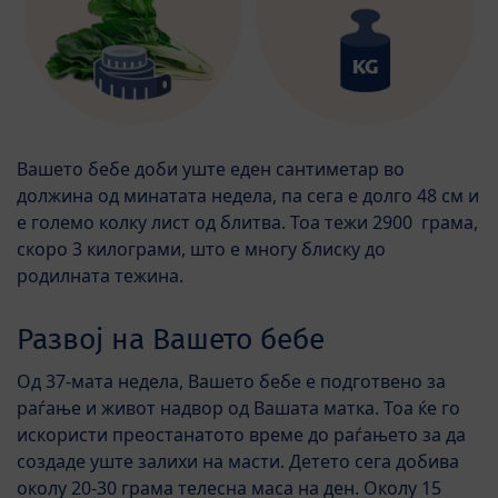
Вашето бебе доби уште еден сантиметар во
должина од минатата недела, па сега е долго 48 см и
е големо колку лист од блитва. Тоа тежи 2900 грама,
скоро 3 килограми, што е многу блиску до
родилната тежина.
Развој на Вашето бебе
Од 37-мата недела, Вашето бебе е подготвено за
раѓање и живот надвор од Вашата матка. Тоа ќе го
искористи преостанатото време до раѓањето за да
создаде уште залихи на масти. Детето сега добива
околу 20-30 грама телесна маса на ден. Околу 15