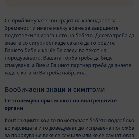
Се приближувате кон крајот на календарот за
бременост и имате малку време за завршните
подготовки за доаѓањето на бебето. Досега треба да
знаете со сигурност каде сакате да го родите
Вашето бебе и кој ќе Ве следи во текот на
породувањето. Вашата торба треба да биде
спакувана, а Вие и Вашиот партнер треба да знаете
каде е кога ќе Ви треба набрзина.
Вообичаени знаци и симптоми
Се зголемува притисокот на внатрешните
органи
Контракциите кои го поместуваат бебето подлабоко
во карлицата и го доведуваат до исправена положба
за породување веќе се случиле или ќе се случат оваа