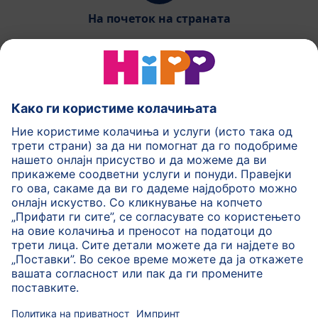
На почеток на страната
HiPP Млечни формули
HiPP Храна за бебиња
HiPP за деца
HiPP Нега за кожа
HiPP Бременост
Политика на приватност
Услови на користење
Импринт
Повеќе за HiPP
Контакт
Безбедносен пренос на податоци преку енкрипција