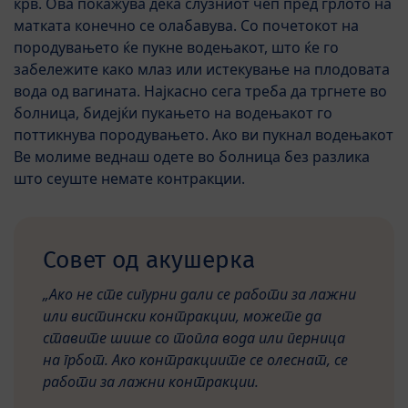
крв. Ова покажува дека слузниот чеп пред грлото на
матката конечно се олабавува. Со почетокот на
породувањето ќе пукне водењакот, што ќе го
забележите како млаз или истекување на плодовата
вода од вагината. Најкасно сега треба да тргнете во
болница, бидејќи пукањето на водењакот го
поттикнува породувањето. Ако ви пукнал водењакот
Ве молиме веднаш одете во болница без разлика
што сеуште немате контракции.
Совет од акушерка
„Ако не сте сигурни дали се работи за лажни
или вистински контракции, можете да
ставите шише со топла вода или перница
на грбот. Ако контракциите се олеснат, се
работи за лажни контракции.