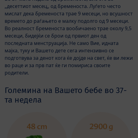
„десеттиот месец„ од бременоста. Луѓето често
мислат дека бременоста трае 9 месеци, но всушност
времето до раѓањето е малку подолго од 9 месеци.
Во реалност бременоста вообичаено трае околу 9,5
месеци, бидејќи се брои од првиот ден од
последната менструација. Не само Вие, идната
мајка, туку и Вашето дете сега интензивно се
подготвува за денот кога ќе дојде на свет, ќе ви лежи
во раце и за прв пат ќе ги помириса своите
родители.
Големина на Вашето бебе во 37-
та недела