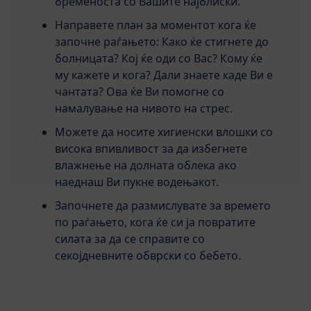
бременоста со Вашите најблиски.
Направете план за моментот кога ќе
започне раѓањето: Како ќе стигнете до
болницата? Кој ќе оди со Вас? Кому ќе
му кажете и кога? Дали знаете каде Ви е
чантата? Ова ќе Ви помогне со
намалување на нивото на стрес.
Можете да носите хигиенски влошки со
висока впивливост за да избегнете
влажнење на долната облека ако
наеднаш Ви пукне водењакот.
Започнете да размислувате за времето
по раѓањето, кога ќе си ја повратите
силата за да се справите со
секојдневните обврски со бебето.