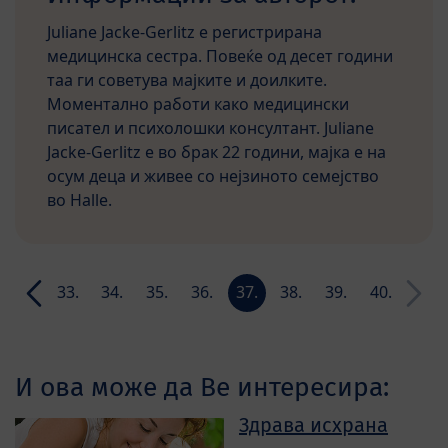
Juliane Jacke-Gerlitz е регистрирана
медицинска сестра. Повеќе од десет години
таа ги советува мајките и доилките.
Моментално работи како медицински
писател и психолошки консултант. Juliane
Jacke-Gerlitz е во брак 22 години, мајка е на
осум деца и живее со нејзиното семејство
во Halle.
32.
33.
34.
35.
36.
37.
38.
39.
40.
ла
недела
недела
недела
недела
недела
недела
недела
недела
недела
И ова може да Ве интересира:
Здрава исхрана