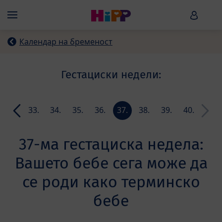
Skip to main content
HiPP B
Menü
Календар на бременост
Гестациски недели:
32.
33.
34.
35.
36.
37.
38.
39.
40.
ла
недела
недела
недела
недела
недела
недела
недела
недела
недела
37-ма гестациска недела:
Вашето бебе сега може да
се роди како терминско
бебе