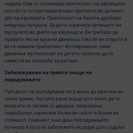
недела. Ова го зголемува притисокот на карлицата,
што ќе го почувствувате како притисок во долниот
дел од карлицата. Притисокот на белите дробови,
наеднаш попушта. За да го спречите грчењето на
мускулите во дното на карлицата, би требало да
правите лесни кружни движења. Ова ќе ве опушти и
ќе го намали притисокот. Истовремено, овие
движења му помагаат на детето полесно да се
намести во положба за раѓање. .
Забележување на првите знаци на
породувањето
Процесот на породување сега може да започне во
секое време. Честите рани знаци што може да ги
искусите се гасови со дијареа, повраќање,
главоболки, сериозни болки во грбот и болки во
стомакот. Главниот знак дека породувањето
почнало е кога ќе забележите исцедок што содржи