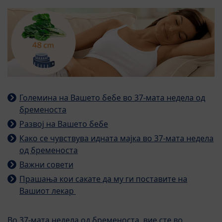
Големина на Вашето бебе во 37-мата недела од
бременоста
Развој на Вашето бебе
Како се чувствува идната мајка во 37-мата недела
од бременоста
Важни совети
Прашања кои сакате да му ги поставите на
Вашиот лекар
Во 37-мата недела од бременоста, вие сте во