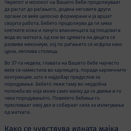
Черепот и мозокот на Вашето бебе продолжуваат
да растат до раѓањето, додека неговите други
органи се веќе целосно формирани и ја вршат
својата работа. Бебето продолжува да ги зима
клетките кожа и лануго влакненцата од плодовата
вода во матката, од кои во цревата на децата се
развива мекониум, кој по раѓањето се исфрла како
црна, леплива столица.
Во 37-та недела, главата на Вашето бебе најчесто
веќе се наместила во карлицата, поради карличните
контракции, што е најдобар предуслов за
породување. Бебето лежи таму во неудобна
положба во која може само малку да се движи и го
чека породувањето. Повеќето бебиња го
преспиваат овој дел и собираат сила за излегување
од матката.
Како се чувствува идната мајка