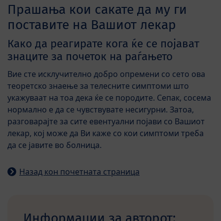
Прашања кои сакате да му ги
поставите на Вашиот лекар
Како да реагирате кога ќе се појават
знаците за почеток на раѓањето
Вие сте исклучително добро опремени со сето ова
теоретско знаење за телесните симптоми што
укажуваат на тоа дека ќе се породите. Сепак, сосема
нормално е да се чувствувате несигурни. Затоа,
разговарајте за сите евентуални појави со Вашиот
лекар, кој може да Ви каже со кои симптоми треба
да се јавите во болница.
Назад кон почетната страница
Информации за авторот: