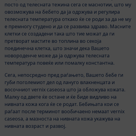
посто од телесната тежина сега се маснотии, што му
овозможува на бебето да ја одржува и регулира
телесната температура откако ќе се роди за да не му
е премногу студено и да се развива здраво. Масните
клетки се создадени така што тие можат да ги
претворат мастите во топлина во секоја
поединечна клетка, што значи дека Вашето
новороденче може да ја одржува телесната
температура повеќе или помалку константна.
Сега, непосредно пред раѓањето, Вашето бебе ги
губи поголемиот дел од лануго влакненцата и
восочниот vernix caseosa што ја обложува кожата.
Малку од двете ќе остане и ќе биде видливо на
нивната кожа кога ќе се родат. Бебињата кои се
раѓаат после терминот вообичаено немаат vernix
caseosa, а мазноста на нивната кожа укажува на
нивната возраст и развој.