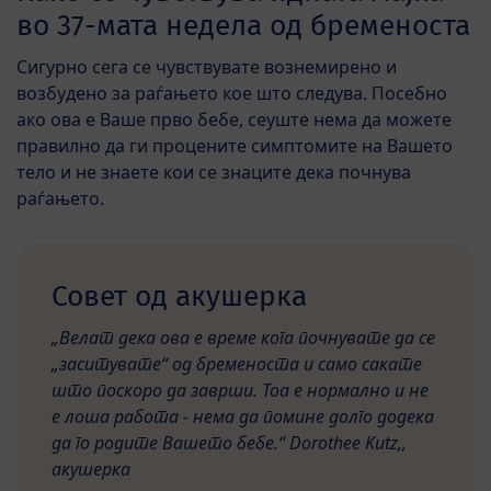
во 37-мата недела од бременоста
Сигурно сега се чувствувате вознемирено и
возбудено за раѓањето кое што следува. Посебно
ако ова е Ваше прво бебе, сеуште нема да можете
правилно да ги процените симптомите на Вашето
тело и не знаете кои се знаците дека почнува
раѓањето.
Совет од акушерка
„Велат дека ова е време кога почнувате да се
„заситувате“ од бременоста и само сакате
што поскоро да заврши. Тоа е нормално и не
е лоша работа - нема да помине долго додека
да го родите Вашето бебе.“ Dorothee Kutz,,
акушерка