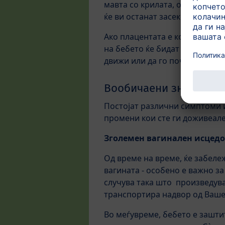
мавта со крилата, овие нежни
ќе ви останат засекогаш во се
Ако плацентата е кон преднио
на бебето ќе бидат „пригушени
движи или да го почувствуват
Вообичаени знаци и с
Постојат различни симптоми и
промени кои сте ги доживеале
Зголемен вагинален исцед
Од време на време, ќе забележ
вагината - особено е важно за
случува така што произведува 
транспортира надвор од Ваше
Во меѓувреме, бебето е заштит