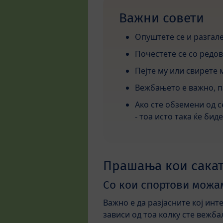
Важни совети
Опуштете се и разгалет
Почестете се со редо
Пејте му или свирете 
Вежбањето е важно, п
Ако сте обземени од с
- тоа исто така ќе би
Прашања кои сакат
Со кои спортови можа
Важно е да разјасните кој инт
зависи од тоа колку сте вежба