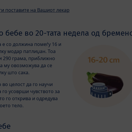
ги поставите на Вашиот лекар
 бебе во 20-тата недела од бремен
а е со должина помеѓу 16 и
ку модар патлиџан. Тоа
и 290 грама, приближно
оа му овозможува да се
лку што сака.
 во целост да го научи
а го усоврши чувството за
то го открива и одредува
оето тело.
ебе