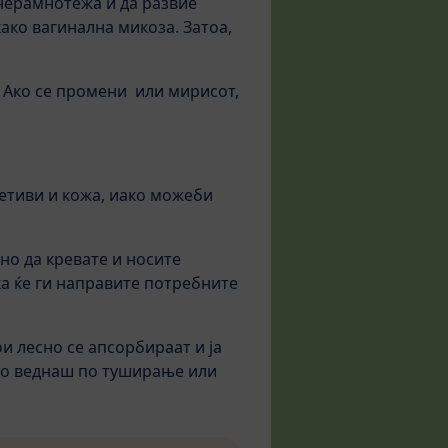
 нерамнотежа и да развие
ако вагинална микоза. Затоа,
. Ако се промени или мирисот,
етиви и кожа, иако можеби
о да кревате и носите
ка ќе ги направите потребните
ои лесно се апсорбираат и ја
ело веднаш по туширање или