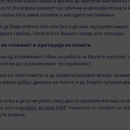
ште постои шанса Вашата вагина да претрпи бактериска
о го зголемува ризикот од габична инфекција позната к
 користите јавни тоалети и ако одите на пливање.
 да биде млечно бел или бел и да има неутрален мирис
вувате сврбеж, посетете го Вашиот лекар што поскоро.
е во стомакот и иритација на кожата
и од зголемениот обем на работа за Вашите мускули, т
и може да се разликуваат по сериозност.
е на симптомите се да правите редовни вежби, правилн
да имате добро држење на телото и да бидете сигурни де
 кожа и да ја негувате секој ден со кремови или масла к
ко што е
путерот за тело HiPP
. Нанесете го путерот за т
ште влажна.