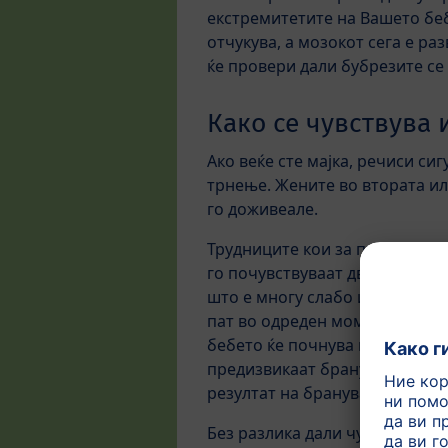
екстремитетите на Вашето беб
отчукува, а мозокот сега е ра
ќе провери дали бубрезите се
Како се чувствува 
Ако веќе сте мајка, речиси с
трнење. Жените во втората ил
го доживеале.
Трудниците кои за прв пат ќе 
го почувствуваат движењето на
што е многу слабо и не сте мо
пат во одреден момент помеѓу 
бебето ќе почнува повеќе да с
предизвикаат бранување на пл
резултат на бранување на пло
Без разлика дали чувствувате 