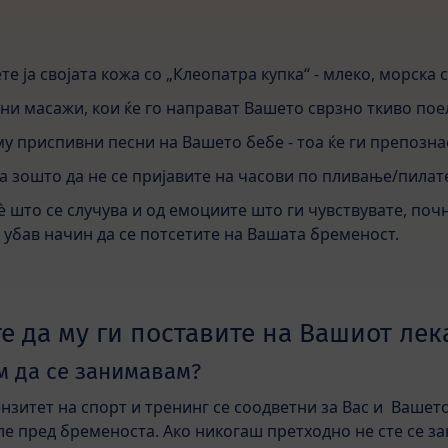
е ја својата кожа со „Клеопатра купка“ - млеко, морска с
вни масажи, кои ќе го направат Вашето сврзно ткиво пое
му приспивни песни на Вашето бебе - тоа ќе ги препознае
а зошто да не се пријавите на часови по пливање/пилате
è што се случува и од емоциите што ги чувствувате, по
де убав начин да се потсетите на Вашата бременост.
е да му ги поставите на Вашиот лек
м да се занимавам?
ензитет на спорт и тренинг се соодветни за Вас и Вашето
ле пред бременоста. Ако никогаш претходно не сте се за