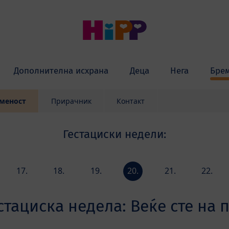
Дополнителна исхрана
Деца
Нега
Бре
еменост
Прирачник
Контакт
Гестациски недели:
17.
18.
19.
20.
21.
22.
а
недела
недела
недела
недела
недела
недела
стациска недела: Веќе сте на 