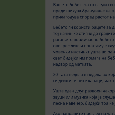
Вашето бебе сега го следи сво
предизвикува бранување на пл
прилагодува според растот на
Бебето ги користи рацете за д
тој начин ќе стигне до градит
раѓањето вообичаено бебето с
овој рефлекс и понатаму е кл
човечки инстинкт уште во ран
свет бидејќи им помага на бе
надвор од матката.
20-тата недела е недела во ко
ги движи очните капаци, иако 
Уште еден друг развоен чекор
звуци или музика која ја слуш
песна навечер, бидејќи тоа ќе
Ако направите преглед на улт