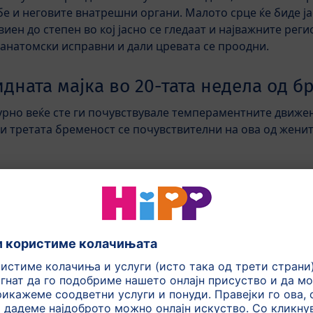
е и неговите внатрешни органи. Малото срце ќе биде ја
звиен до степен во кој јасно се гледаат и најважните рег
 анатомски исправни и дали цревата се проодни.
идната мајка во 20-тата недела од б
игурно веќе сте ги почувствувале темпераментните движ
и третата бременост се почувствителни на ова од жени
станат мајки, сигурно ќе бидат малку нестрпливи и ќе се 
 своето бебе. Всушност, тоа веќе се има случено но Вие
желе да го препознаете. Ќе почнете да чувствувате как
20-та и 24-та недела, ако ова е Вашата прва бременост. 
е движи, и постои шанса дека ќе тоа ќе го почувствуват
одовата вода. Првото што ќе го почувствувате може да 
довата вода.
како „меурчиња од сапуница„ кои ви пукнуваат на стомак