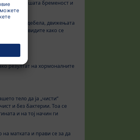
оменти од Вашата бременост и
 е малку подебела, движењата
 можете да видите како се
ако резултат на хормоналните
шето тело да ја „чисти“
ист и без бактерии. Тоа се
ината и на тој начин ги
 на матката и прави се за да