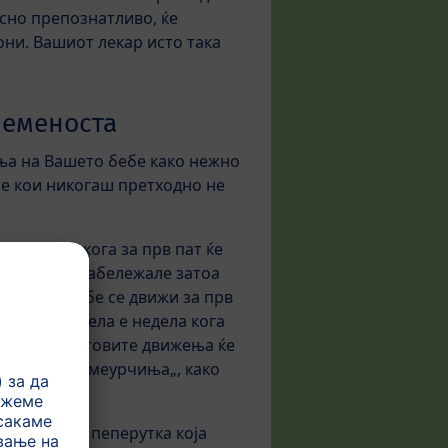
сно препознатливо, ќе
иони. Вашиот лекар исто така
ременоста
ења на Вашето бебе како нежно
те кои никогаш претходно не
прашуваат кога за прв пат ќе
 не сте го забележале затоа
о Вашето бебе се движи за прв
20-тата недела е недела кога
е бидејќи неговите движења ќе
биде како „меурчиња„, како
от или пак пеперутка која