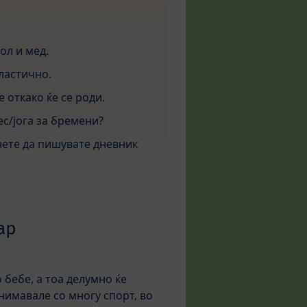
ол и мед.
ластично.
 откако ќе се роди.
с/јога за бремени?
чнете да пишувате дневник
ар
 бебе, а тоа делумно ќе
нимавале со многу спорт, во