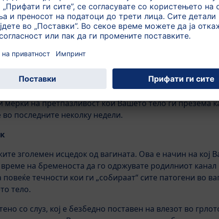
 „удари” во Вашата матка се едни од највозбудливите м
ќавање.
т дел на Вашата матка или ако Вашиот абдоменален ѕид
“ и ќе ги почувствувате малку подоцна. Сè уште нема да
е со поставување на раката на стомакот.
имптоми
 мерки на претпазливост кои Вашето тело ги презема к
 во последните неколку недели.
ок
ите зголемен исцедок од вагината. Ова е начин на кој Ва
 време на бременоста да го одржувате родилниот канал ч
повеќе течности кои ги „собираат“ сите патогени во ваг
то тело.
ено со слуз, кој е безбедно поставен на влезот во грлото