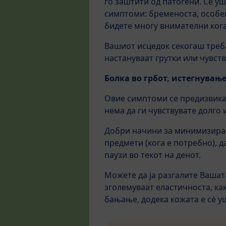
го заштити од патогени. Сè у
симптоми: бременоста, особен
бидете многу внимателни кога
Вашиот исцедок секогаш треба
настануваат грутки или чувст
Болка во грбот, истегнувањ
Овие симптоми се предизвикан
нема да ги чувствувате долго 
Добри начини за минимизирањ
предмети (кога е потребно), 
паузи во текот на денот.
Можете да ја разгалите Вашата
зголемуваат еластичноста, ка
бањање, додека кожата е сè у