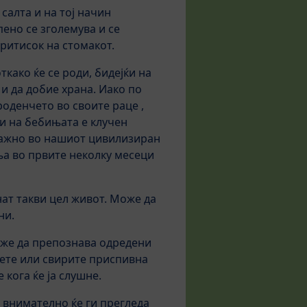
салта и на тој начин
ено се зголемува и се
притисок на стомакот.
како ќе се роди, бидејќи на
 и да добие храна. Иако по
оденчето во своите раце ,
ди на бебињата е клучен
 важно во нашиот цивилизиран
ња во првите неколку месеци
анат такви цел живот. Може да
ни.
оже да препознава одредени
пеете или свирите приспивна
 кога ќе ја слушне.
 внимателно ќе ги прегледа