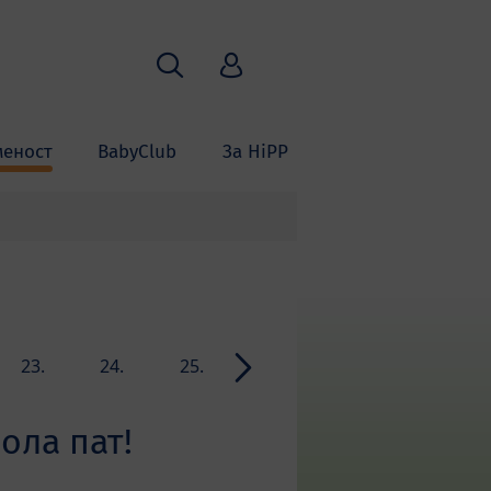
Пребарување
HiPP Babyclub
меност
BabyClub
За HiPP
23.
24.
25.
26.
27.
28.
недела
недела
недела
недела
недела
недела
пола пат!