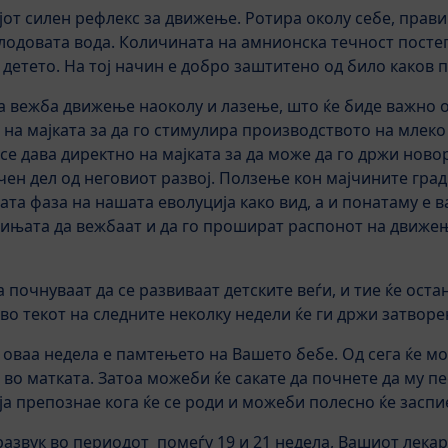
јот силен рефлекс за движење. Ротира околу себе, прави 
одовата вода. Количината на амнионска течност постеп
 детето. На тој начин е добро заштитено од било каков 
а вежба движење наоколу и лазење, што ќе биде важно от
е на мајката за да го стимулира производството на млеко
е дава директно на мајката за да може да го држи новор
учен дел од неговиот развој. Ползење кон мајчините гра
ата фаза на нашата еволуција како вид, а и понатаму е
бињата да вежбаат и да го прошират распонот на движе
ја почнуваат да се развиваат детските веѓи, и тие ќе ост
во текот на следните неколку недели ќе ги држи затворе
 оваа недела е памтењето на Вашето бебе. Од сега ќе м
а во матката. Затоа можеби ќе сакате да почнете да му 
 ја препознае кога ќе се роди и можеби полесно ќе заспие
развук во периодот помеѓу 19 и 21 недела, Вашиот лекар