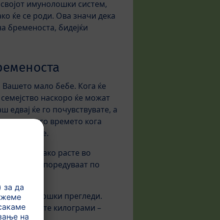
 својот имунолошки систем,
ко ќе се роди. Ова значи дека
на бременоста, бидејќи
бременоста
 Вашето мало бебе. Кога ќе
 семејство наскоро ќе можат
 едвај ќе го почувствувате, а
користете го времето кога
ни работите.
 бебето секако расте во
мите се распоредуваат по
.
те гинеколошки прегледи.
а зголемените килограми –