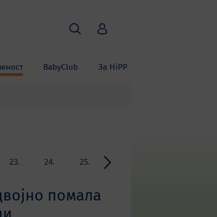
Пребарување
HiPP Babyclub
меност
BabyClub
За HiPP
23.
24.
25.
26.
27.
28.
недела
недела
недела
недела
недела
недела
 двојно помала
ди