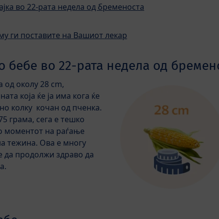
ајка во 22-рата недела од бременоста
му ги поставите на Вашиот лекар
о бебе во 22-рата недела од бремен
 од околу 28 cm,
та која ќе ја има кога ќе
жно колку кочан од пченка.
75 грама, сега е тешко
о моментот на раѓање
на тежина. Ова е многу
е да продолжи здраво да
а.