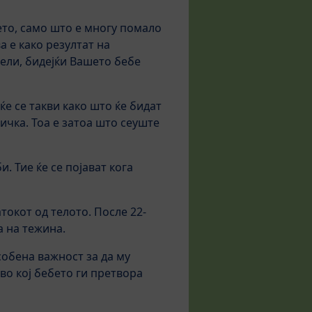
ето, само што е многу помало
а е како резултат на
дели, бидејќи Вашето бебе
ќе се такви како што ќе бидат
ичка. Тоа е затоа што сеуште
. Тие ќе се појават кога
окот од телото. После 22-
а на тежина.
особена важност за да му
во кој бебето ги претвора