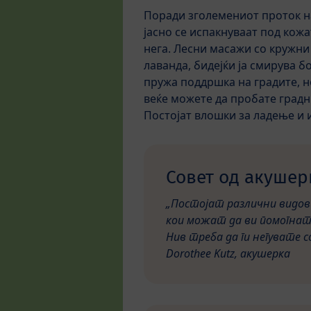
Поради зголемениот проток на
јасно се испакнуваат под кож
нега. Лесни масажи со кружни
лаванда, бидејќи ја смирува б
пружа поддршка на градите, н
веќе можете да пробате градн
Постојат влошки за ладење и 
Совет од акушер
„Постојат различни видов
кои можат да ви помогнат 
Нив треба да ги негувате 
Dorothee Kutz, акушерка