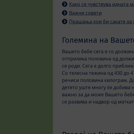
Како се чувствува идната м
Важни совети
Прашања кои би сакате да 
Големина на Вашет
Вашето бебе сега е со должина
отприлика половина од должина
се роди. Сега е долго прибли
Со телесна тежина од 430 до 4
речиси половина килограм. Д
детето уште многу ќе добива 
важно за да може Вашето беб
се развива и надвор од маткат