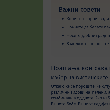
Важни совети
Користете производи з
Почнете да барате пе
Носете удобни градниц
Задолжително носете 
Прашања кои сакат
Избор на вистинските
Откако ќе се породите, ќе куп
различни видови на пелени, а
комбинација од двете. Ако из
Вашето бебе. Вашиот педијата