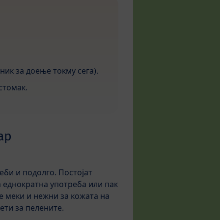
ик за доење токму сега).
стомак.
ар
еби и подолго. Постојат
а еднократна употреба или пак
е меки и нежни за кожата на
ети за пелените.