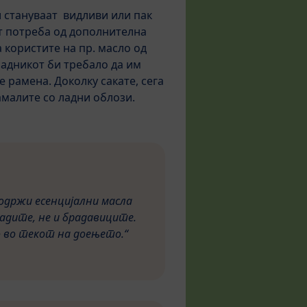
 стануваат видливи или пак
ат потреба од дополнителна
 користите на пр. масло од
радникот би требало да им
 рамена. Доколку сакате, сега
амалите со ладни облози.
одржи есенцијални масла
радите, не и брадавиците.
о во текот на доењето.“