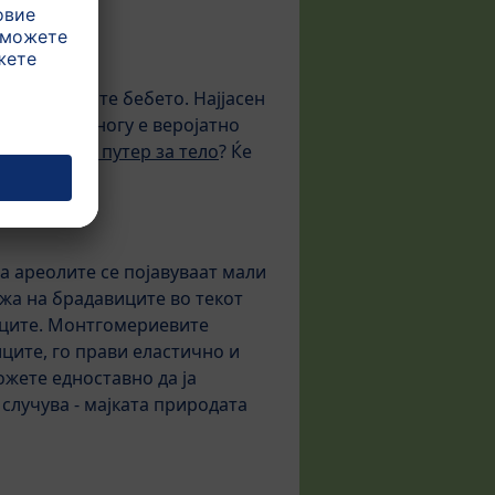
е го храните бебето. Најјасен
 поинаку. Многу е веројатно
 Mamasanft путер за тело
? Ќе
траги.
На ареолите се појавуваат мали
жа на брадавиците во текот
иците. Монтгомериевите
ците, го прави еластично и
ожете едноставно да ја
случува - мајката природата