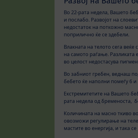
Развој на Вашето б
Во 22-рата недела, Вашето бе
и послабо. Развојот на слоеви
недостаток на поткожно масно
поприлично ќе се здебели.
Влакната на телото сега веќе 
на самото раѓање. Разликата е
во целост недостасува пигмент
Во забниот гребен, веднаш под
бебето ќе наполни помеѓу 6 и 
Екстремитетите на Вашето беб
рата недела од бременоста, б
Количината на масно ткиво во 
овозможи регулирање на телес
мастите во енергија, и така с