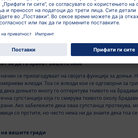
имптоми
но за да се подготви за времето по породувањето кога ќ
кои се поголеми од пред неколку недели и ги чувствувате
жата ќе почне да се растегнува. Дали сте пробале
HiPP
 растегнувањето на кожата ќе се одвива полесно и без 
ат за да го хранат Вашето бебе
начин се прилагодуваат на својата функција за доење. 
ериеви жлезди. Тоа се жлезди кои се одговорни за гри
ид дека доењето многу го оптеретува ткивото на брадав
ечна супстанција која го смирува ткивото околу брадави
 рани. Ако забележите дека оваа супстанца протекува, м
ци со прстите, но често нема ни да знаете дека тоа се 
 на вашите гради