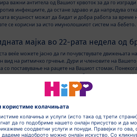
ира важни антитела од Вашиот крвоток за да го изгради
против инфекциите, да остане здраво и да напредува отка
ата всушност можат да бидат и добра работа за време 
ате се корисни за исто имунолошкиот систем на бебето.
идната мајка во 22-рата недела од 
ста веќе можете јасно да ги почувствувате движењата на
ден вид на ритмичко грчење. Дури и членовите на Вашето
а со поставување на рацете на Вашиот стомак. Понекогаш
да го почувствуват но тоа не треба да ве загрижува. Ис
ледува период на голем раст кој значително ќе ги проме
ле некој килограм плус. Тоа е сосема нормално бидејќи и
есеци ќе добиете уште неколку килограми плус. Килогра
и задникот, каде што се таложат женските масни резерви
тежина на бремените редовно се контролира на месечни
вилниот развој на бременоста и детето. Не се грижите з