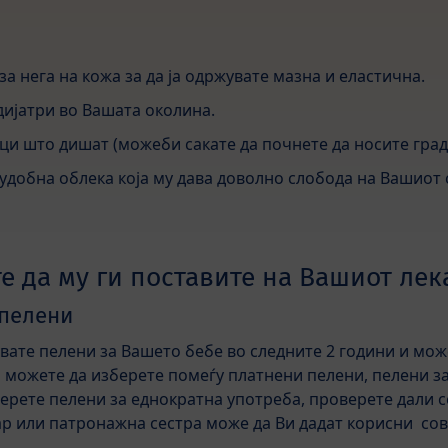
а нега на кожа за да ја одржувате мазна и еластична.
дијатри во Вашата околина.
и што дишат (можеби сакате да почнете да носите градн
удобна облека која му дава доволно слобода на Вашиот 
е да му ги поставите на Вашиот лек
 пелени
увате пелени за Вашето бебе во следните 2 години и мож
 можете да изберете помеѓу платнени пелени, пелени з
берете пелени за еднократна употреба, проверете дали с
р или патронажна сестра може да Ви дадат корисни сов