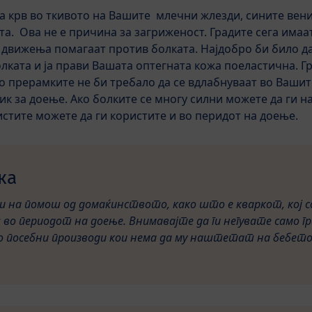
 крв во ткивото на Вашите млечни жлезди, сините вени
ата. Ова не е причина за загриженост. Градите сега има
 движења помагаат против болката. Најдобро би било да
олката и ја прави Вашата оптегната кожа поеластична. Г
о прерамките не би требало да се вдлабнуваат во Вашите
ик за доење. Ако болките се многу силни можете да ги н
истите можете да ги користите и во перидот на доење.
ка
и на помош од домаќинството, како што е кваркот, кој с
во периодот на доење. Внимавајте да ги негувате само г
со посебни производи кои нема да му наштетат на бебет