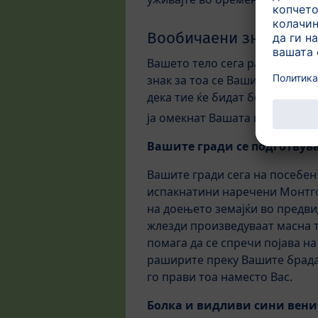
Вообичаени знаци и с
Вашето тело сега работи напор
знак за тоа се Вашите гради, 
дека тие ќе бидат болни, а ко
ја омекнат Вашата кожа со што
Вашите гради се подготвува
Вашите гради сега на посебен 
испакнатини наречени Монтгом
на доењето земајќи во предв
жлезди произведуваат масна т
помага да се спречи појава на
раширите преку Вашите брадави
го прави тоа наместо Вас.
Болка и видливи сини вени