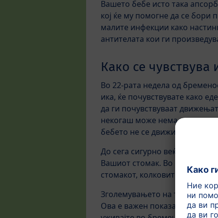
Вашето бебе исто така апсорб
кој ќе му помогне да се бори 
малите инфекции како настинк
антителата кои ги произведув
Како се чувствува 
Во 22-рата недела од бремено
ика, ќе почувствувате како е
да ги почувствуваат движењат
некогаш може нема и воопшто 
бебето не се движи наоколу: с
До сега сигурно веќе сте доби
Вашиот стомак. Во следните м
стомакот, колковите, градите 
Зголемувањето на телесната 
Ова е важен показател за пра
уживајте во бременоста.