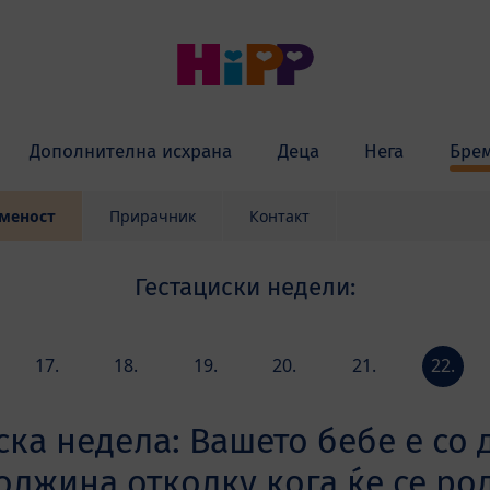
Дополнителна исхрана
Деца
Нега
Бре
еменост
Прирачник
Контакт
Гестациски недели:
17.
18.
19.
20.
21.
22.
а
недела
недела
недела
недела
недела
недела
ска недела: Вашето бебе е со
олжина отколку кога ќе се ро