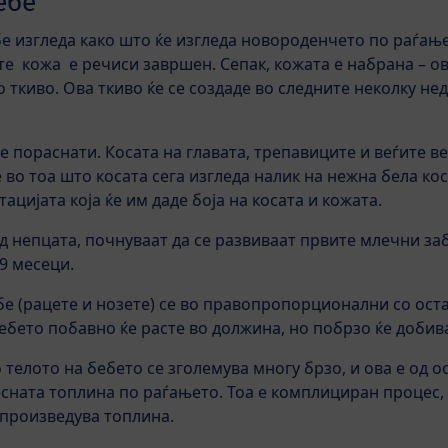
ебе
бе изгледа како што ќе изгледа новороденчето по раѓањ
те кожа е речиси завршен. Сепак, кожата е набрана – ов
 ткиво. Ова ткиво ќе се создаде во следните неколку не
се пораснати. Косата на главата, трепавиците и веѓите ве
 во тоа што косата сега изгледа налик на нежна бела кос
ацијата која ќе им даде боја на косата и кожата.
 непцата, почнуваат да се развиваат првите млечни заби
9 месеци.
е (рацете и нозете) се во правопропорционални со остат
ебето побавно ќе расте во должина, но побрзо ќе добив
телото на бебето се зголемува многу брзо, и ова е од 
ната топлина по раѓањето. Тоа е комплициран процес, 
е произведува топлина.