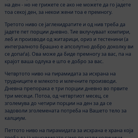
на ден - но не грижете се ако не можете да го јадете
тоа секој ден, за некои жени тоа е премногу.
Третото ниво се јаглехидратите и од нив треба да
јадете пет порции дневно. Тие вклучуваат компири,
леб и производи од житарици, ориз и тестенини (а
интегралното брашно е апсолутно добро доколку ви
се допаѓа). Ова може да биде премногу за вас, па на
крајот ваша одлука е што е добро за вас.
Четвртото ниво на пирамидата за исхрана на
трудниците е млекото и млечните производи.
Дневна препорака е три порции дневно во првите
три месеци. Потоа, од четвртиот месец, се
зголемува до четири порции на ден за да се
задоволи зголемената потреба на Вашето тело за
калциум.
Петтото ниво на пирамидата за исхрана е храна која
треба да ја консумирате само во мали количини,