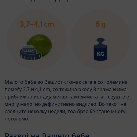
Малото бебе во Вашиот стомак сега е со големина
помеѓу 3,7 и 4,1 cm, со тежина околу 8 грама и има
приближно ист дијаметар како лиметата – сеуште е
многу мало, но дефинитивно видливо. Во текот на
следните неколку недели, тоа брзо ќе стане многу
поголемо.
Развој на Вашето бебе