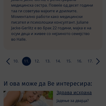
медицинска сестра. Повеќе од десет години
таа ги советува мајките и доилките.
Моментално работи како медицински
писател и психолошки консултант. Juliane
Jacke-Gerlitz е во брак 22 години, мајка е на
осум деца и живее со нејзиното семејство
во Halle.
9.
10.
11.
12.
13.
14.
15.
16.
17.
18.
ла
недела
недела
недела
недела
недела
недела
недела
недела
недела
неде
И ова може да Ве интересира:
Здрава исхрана
Јадење за двајца?