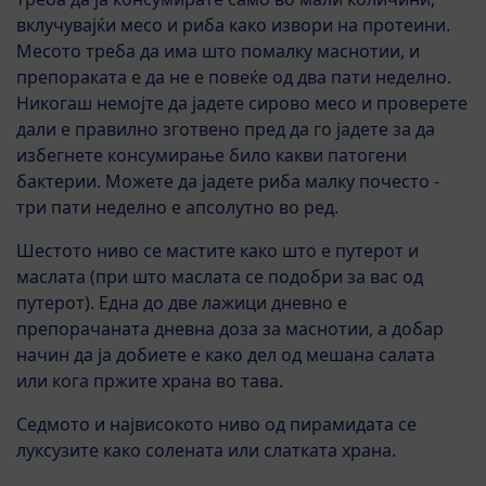
вклучувајќи месо и риба како извори на протеини.
Месото треба да има што помалку маснотии, и
препораката е да не е повеќе од два пати неделно.
Никогаш немојте да јадете сирово месо и проверете
дали е правилно зготвено пред да го јадете за да
избегнете консумирање било какви патогени
бактерии. Можете да јадете риба малку почесто -
три пати неделно е апсолутно во ред.
Шестото ниво се мастите како што е путерот и
маслата (при што маслата се подобри за вас од
путерот). Една до две лажици дневно е
препорачаната дневна доза за маснотии, а добар
начин да ја добиете е како дел од мешана салата
или кога пржите храна во тава.
Седмото и највисокото ниво од пирамидата се
луксузите како солената или слатката храна.