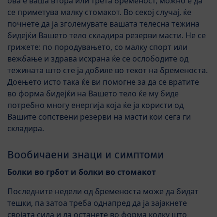
ова е ваша втора или трета бременост, можно е да
се приметува малку стомакот. Во секој случај, ќе
почнете да ја зголемувате вашата телесна тежина
бидејќи Вашето тело складира резерви масти. Не се
грижете: по породувањето, со малку спорт или
вежбање и здрава исхрана ќе се ослободите од
тежината што сте ја добиле во текот на бременоста.
Доењето исто така ќе ви помогне за да се вратите
во форма бидејќи на Вашето тело ќе му биде
потребно многу енергија која ќе ја користи од
Вашите сопствени резерви на масти кои сега ги
складира.
Вообичаени знаци и симптоми
Болки во грбот и болки во стомакот
Последните недели од бременоста може да бидат
тешки, па затоа треба однапред да ја зајакнете
својата сила и да останете во форма колку што