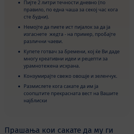
Пијте 2 литри течности дневно (по
правило, по една чаша за секој час кога
сте будни).
Немојте да пиете ист пијалок за да ја
изгаснете жедта - на пример, пробајте
различни чаеви.
Купете готвач за бремени, кој ќе Ви даде
многу креативни идеи и рецепти за
урамнотежена исхрана.
Конзумирајте свежо овошје и зеленчук.
Размислете кога сакате да им ја
соопштите прекрасната вест на Вашите
најблиски
Прашања кои сакате да му ги