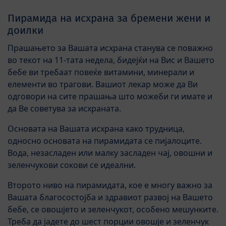
Пирамида на исхрана за бремени жени и
доилки
Прашањето за Вашата исхрана станува се поважно
во текот на 11-тата недела, бидејќи на Вис и Вашето
бебе ви требаат повеќе витамини, минерали и
елементи во трагови. Вашиот лекар може да Ви
одговори на сите прашања што можеби ги имате и
да Ве советува за исхраната.
Основата на Вашата исхрана како трудница,
односно основата на пирамидата се пијалоците.
Вода, незасладен или малку засладен чај, овошни и
зеленчукови сокови се идеални.
Второто ниво на пирамидата, кое е многу важно за
Вашата благосостојба и здравиот развој на Вашето
бебе, се овошјето и зеленчукот, особено мешунките.
Треба да јадете до шест порции овошје и зеленчук