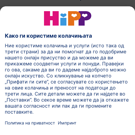
HiPP Млечни формули
HiPP Храна за бебиња
HiPP за деца
HiPP Нега за кожа
HiPP Бременост
Политика на приватност
Услови на користење
Импринт
Повеќе за HiPP
Контакт
Безбедносен пренос на податоци преку енкрипција