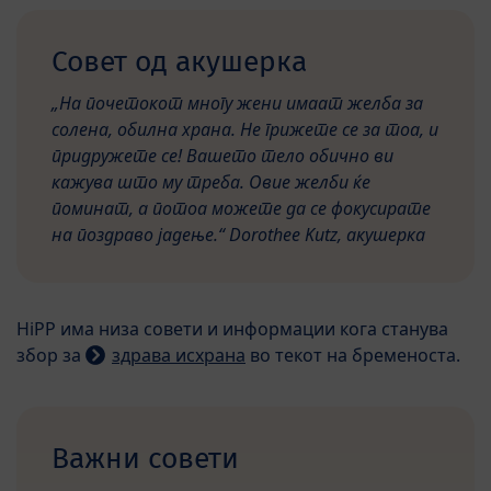
Совет од акушерка
„На почетокот многу жени имаат желба за
солена, обилна храна. Не грижете се за тоа, и
придружете се! Вашето тело обично ви
кажува што му треба. Овие желби ќе
поминат, а потоа можете да се фокусирате
на поздраво јадење.“ Dorothee Kutz, акушерка
HiPP има низа совети и информации кога станува
збор за
здрава исхрана
во текот на бременоста.
Важни совети