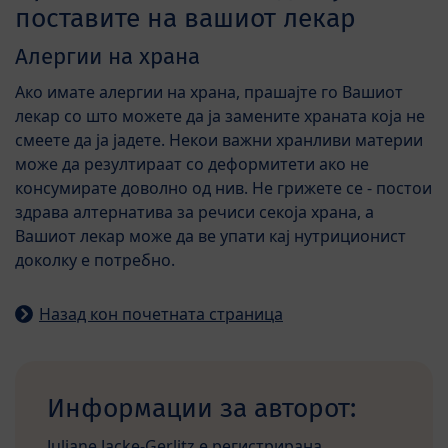
поставите на вашиот лекар
Алергии на храна
Ако имате алергии на храна, прашајте го Вашиот
лекар со што можете да ја замените храната која не
смеете да ја јадете. Некои важни хранливи материи
може да резултираат со деформитети ако не
консумирате доволно од нив. Не грижете се - постои
здрава алтернатива за речиси секоја храна, а
Вашиот лекар може да ве упати кај нутриционист
доколку е потребно.
Назад кон почетната страница
Информации за авторот:
Juliane Jacke-Gerlitz е регистрирана