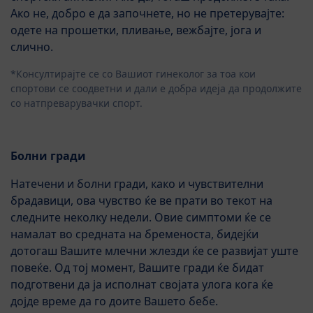
Ако не, добро е да започнете, но не претерувајте:
одете на прошетки, пливање, вежбајте, јога и
слично.
*Консултирајте се со Вашиот гинеколог за тоа кои
спортови се соодветни и дали е добра идеја да продолжите
со натпреварувачки спорт.
Болни гради
Натечени и болни гради, како и чувствителни
брадавици, ова чувство ќе ве прати во текот на
следните неколку недели. Овие симптоми ќе се
намалат во средната на бременоста, бидејќи
дотогаш Вашите млечни жлезди ќе се развијат уште
повеќе. Од тој момент, Вашите гради ќе бидат
подготвени да ја исполнат својата улога кога ќе
дојде време да го доите Вашето бебе.