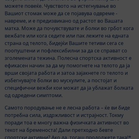
можете повеќе. Чувството на истегнување во
Вашиот стомак може да се појавува одвреме -
навреме, и е предизвикано од растот во Вашата
матка. Може да почувствувате и болки во грбот кога
вежбате или кога седите или пак лежите на едната
страна од телото, бидејќи Вашите тетиви сега се
поопуштени и пофлексибилни за да се справат со
зголемената тежина. Полесна спортска активност е
ефикасен начин за да му помогнете на телото да ја
врши својата работа и затоа зајакнете го телото и
избегнувајте болки во мускулите, а постојат и
специфични вежби кои можат да ја ублажат болката
од одредени симптоми.
Самото породување не е лесна работа – ќе ви биде
потребна сила, издржливост и истрајност. Токму
поради тоа е многу важна физичката активност во
текот на бременоста! Дали претходно бевте
спортски активни? Ако да, тогаш продолжете така!*