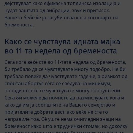
дејствуваат како ефикасна топлинска изолација и
нудат заштита од вибрации, звук и притисок.
Вашето бебе ќе ја загуби оваа коса кон крајот на
бременоста.
Како се чувствува идната мајка
во 11-та недела од бременоста
Сега кога веќе сте во 11-тата недела од бременоста,
би требало да се чувствувате многу подобро. Не би
требало повеќе да чувствувате гадење, а ризикот од
спонтан абортус сега се сведува на минимум,
поради што ќе се чувствувате многу поопуштени.
Сега би можеле да почнете да размислувате кога и
како да им ја соопштите на Вашето семејство и
пријателите добрата вест, ако веќе не сте го
направиле тоа. Сè уште нема очигледни знаци на
бременост како што е труднички стомак, но доколку