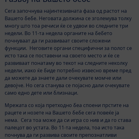
Сега започнува најинтезивната фаза од растот на
Вашето бебе. Неговата должина се зголемува толку
многу што тоа речиси ќе се удвои во следните три
недели. Во 11-та недела органите на бебето
почнуваат да ги развиваат своите сложени
функции. Неговите органи специфични за полот се
исто така се поставени на своето место и ќе се
развиваат понатаму во текот на следните неколку
недели, иако ќе биде потребно извесно време пред
да можете да знаете дали очекувате момче или
девојче. Но сега станува се појасно дали очекувате
само едно дете или близнаци.
Мрежата со која претходно беа споени прстите на
рацете и нозете на Вашето бебе сега повеќе ја
нема. Сега тоа може да си игра со нив и да го става
палецот во устата. Во 11-та недела, тоа исто така
почнува да ги развива своите препознатливи