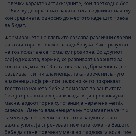
човечки карактеристики: ушите, кои претходно беа
поблиску до врвот на главата, сега се движат надолу
кон средината, односно до местото каде што треба
да бидат.
Формирањето на клетките создава различни слоеви
на кожа која се повеќе се задебелува. Како резултат
на тоа кожата е се помалку проѕирна. Во другиот
слој од кожата, дермис, се развиваат корените за
косата, од кои во 13-тата недела од бременоста, се
развиваат ситни влакненца, таканаречени лануго
влакненца, која речиси целосно ќе го покриваат
телото на Вашето бебе и помогаат во заштитата.
Секој корен има и лојна жлезда, која произведува
масна, водоотпорна супстанција наречена vernix
caseosa . Лануго влакненцата му помагаат на vernix
caseosa да се залепи за телото и заедно играат
важна улога: ја спречуваат нежната кожа на Вашето
бебе да стане премногу мека во плодовата вода, тие