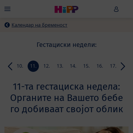
Skip to main content
HiPP B
Menü
Календар на бременост
Гестациски недели:
9.
10.
11.
12.
13.
14.
15.
16.
17.
18.
ла
недела
недела
недела
недела
недела
недела
недела
недела
недела
неде
11-та гестациска недела:
Органите на Вашето бебе
го добиваат својот облик